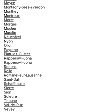
Meyrin
Montagny-près-Yverdon
Monthey
Montreux
Morat
Morges
Moutier
Muralto
Neuchâtel
Nyon
Ollon
Payerne
Plan-les-Ouates
Rapperswil-Jona
Rapperswil-Jona
Renens
Rolle
Romanel-sur-Lausanne
Saint-Gall
Schaffhouse
Sierre
Sion
Soleure
Thoune
Val-de-Ruz
Vevey