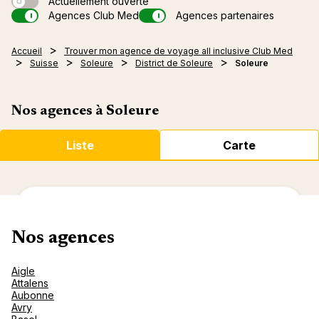
Seychel
Croisi
Actuellement ouverte
Été ind
Vacanc
Nos
Préserv
Servic
La Tab
Agences Club Med
Agences partenaires
Espagn
des Se
2 >
Vacanc
Les Al
Voyage
cons
naturel
Assur
France
Cefalù -
Croisiè
Fêtes d
Villas 
Alpes 
de miel
Afriqu
>
Protect
Situat
Accueil
Trouver mon agence de voyage all inclusive Club Med
Grèce
La Plan
Méditer
Vacanc
C
réez votre
Alpes 
Villas 
Espace
Vacanc
à l'a
Afriqu
monta
Orient
Océan 
Suisse
Soleure
District de Soleure
Soleure
compte
Italie
Ile Mau
Croisiè
Le sole
de G
Alpes I
Maldiv
Collect
Vacanc
Maroc
Dévelo
Service
Ile Mau
Amériq
Portug
Miches
(hiver)
Les Alp
Villas d
South 
Circuit
Sur Y
Tunisie
Employ
arrivée
Maldiv
Turqui
Brésil
- Rép. 
Asie >
Mauric
Safari
Croisiè
Nos agences à Soleure
Sénéga
La Fon
My Clu
Seyche
Circuit
Canad
Val d'I
Chine
Chalet
Club M
Courts 
Caraïb
Circuit
Rappor
Vos vo
Circuit
Mexiqu
Indoné
Samoë
Malaisi
Autres 
Liste
Carte
Républ
Circui
Gérer l
Circuit
Japon
Chalets
Punta 
Guadel
>
Assura
Nord
Malaisi
Domini
Martini
Circuits
Croisi
Garanti
Circui
Thaïla
Cancùn
Baham
Réserv
2 >
Compar
Circuit
Kani - 
knecht reisen ag Solothurn
Turcs 
Croisiè
Nouvea
au ski
Rio Das
Circuit
Médite
rénova
Vos pr
Nos agences
Marrak
Stalden 19 4502 Solothurn
Croisiè
Punta 
Club M
Nos Be
- Maro
Caraïb
Afriqu
Offres 
Yasmin
Aigle
Fermé.
Ouvre le 10 août à 10:00
Les Ar
Cancun
Attalens
Offres
Palmiye
Aubonne
Alpes
Bornéo,
Seyche
Avry
Tignes 
Oman (