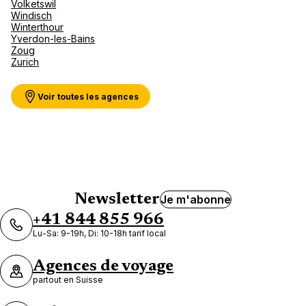
Volketswil
Windisch
Winterthour
Yverdon-les-Bains
Zoug
Zurich
Voir toutes les agences
Newsletter
Je m'abonne
+41 844 855 966
Lu-Sa: 9-19h, Di: 10-18h tarif local
Agences de voyage
partout en Suisse