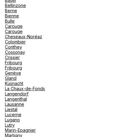
Basel
"La Poi
La Rosi
Bellinzone
Magna 
Berne
Valmore
Espagn
Bienne
Québec
Voyages L'Oiseau Bleu SA
Bulle
Carouge
Canad
Carouge
15 Av Du General Guisan 3960 Sierre
Cheseaux-Noréaz
Colombier
Fermé.
Ouvre le 10 août à 08:00
Conthey
Cossonay
Crissier
Fribourg
Fribourg
Genève
Gland
Voir plus
Küsnacht
La Chaux-de-Fonds
Langendorf
Langenthal
Lausanne
Liestal
Lucerne
Lugano
Lutry
Marin-Epagnier
Martigny