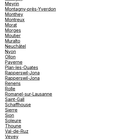
Meyrin
Montagny-près-Yverdon
Monthey
Montreux
Morat
Morges
Moutier
Muralto
Neuchâtel
Nyon
Ollon
Payerne
Plan-les-Ouates
Rapperswil-Jona
Rapperswil-Jona
Renens
Rolle
Romanel-sur-Lausanne
Saint-Gall
Schaffhouse
Sierre
Sion
Soleure
Thoune
Val-de-Ruz
Vevey