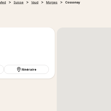
 Med
Suisse
Vaud
Morges
Cossonay
Itinéraire