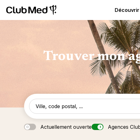
Club Med - Resorts & vacances All Inclusive Premium
C
Découvrir
Trouver mon ag
Actuellement ouverte
Agences Clu