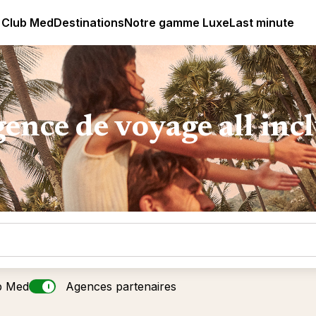
lub Med - Resorts & vacances All Inclusive Premium
 Club Med
Destinations
Notre gamme Luxe
Last minute
ence de voyage all inc
b Med
Agences partenaires