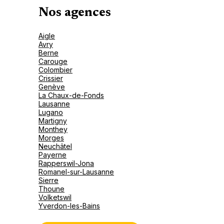
Nos agences
Aigle
Avry
Berne
Carouge
Colombier
Crissier
Genève
La Chaux-de-Fonds
Lausanne
Lugano
Martigny
Monthey
Morges
Neuchâtel
Payerne
Rapperswil-Jona
Romanel-sur-Lausanne
Sierre
Thoune
Volketswil
Yverdon-les-Bains