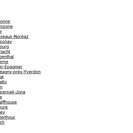
onne
linzone
e
seaux-Noréaz
sonay
bourg
nacht
genthal
erne
in-Epagnier
tagny-près-Yverdon
at
alto
on
perswil-Jona
le
affhouse
eure
vey
terthour
ich