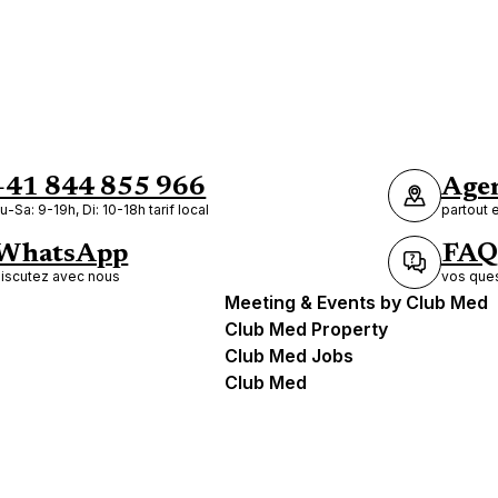
+41 844 855 966
Agen
u-Sa: 9-19h, Di: 10-18h tarif local
partout 
WhatsApp
FAQ
iscutez avec nous
vos ques
Meeting & Events by Club Med
Club Med Property
Club Med Jobs
Club Med