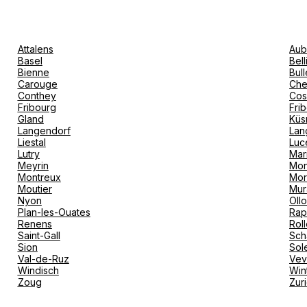
Attalens
Aub
Basel
Bel
Bienne
Bull
Carouge
Che
Conthey
Cos
Fribourg
Fri
Gland
Küs
Langendorf
Lan
Liestal
Luc
Lutry
Mar
Meyrin
Mon
Montreux
Mor
Moutier
Mur
Nyon
Oll
Plan-les-Ouates
Rap
Renens
Rol
Saint-Gall
Sch
Sion
Sol
Val-de-Ruz
Ve
Windisch
Win
Zoug
Zur