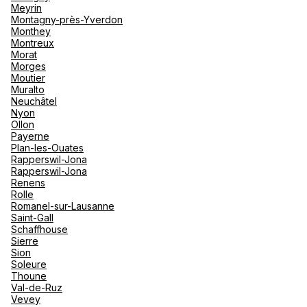
Meyrin
Montagny-près-Yverdon
Monthey
Montreux
Morat
Morges
Moutier
Muralto
Neuchâtel
Nyon
Ollon
Payerne
Plan-les-Ouates
Rapperswil-Jona
Rapperswil-Jona
Renens
Rolle
Romanel-sur-Lausanne
Saint-Gall
Schaffhouse
Sierre
Sion
Soleure
Thoune
Val-de-Ruz
Vevey