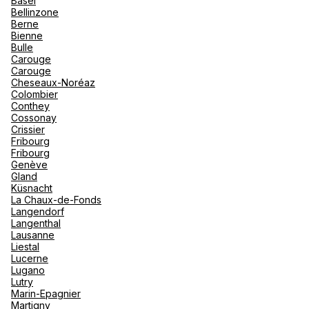
Basel
"La Poi
La Rosi
Bellinzone
Magna 
Berne
Valmore
Voir plus
Espagn
Bienne
Québec
Bulle
Carouge
Canad
Carouge
Cheseaux-Noréaz
Colombier
Conthey
Cossonay
Crissier
Fribourg
Fribourg
Genève
Gland
Küsnacht
La Chaux-de-Fonds
Langendorf
Langenthal
Lausanne
Liestal
Lucerne
Lugano
Lutry
Marin-Epagnier
Martigny