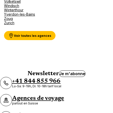
Volketswil
Windisch
Winterthour
Yverdon-les-Bains
Zoug
Zurich
Voir toutes les agences
Newsletter
Je m'abonne
+41 844 855 966
Lu-Sa: 9-19h, Di: 10-18h tarif local
Agences de voyage
partout en Suisse