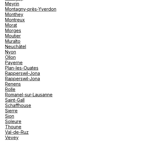
Meyrin
Montagny-près-Yverdon
Monthey
Montreux
Morat
Morges
Moutier
Muralto
Neuchâtel
Nyon
Ollon
Payerne
Plan-les-Ouates
Rapperswil-Jona
Rapperswil-Jona
Renens
Rolle
Romanel-sur-Lausanne
Saint-Gall
Schaffhouse
Sierre
Sion
Soleure
Thoune
Val-de-Ruz
Vevey