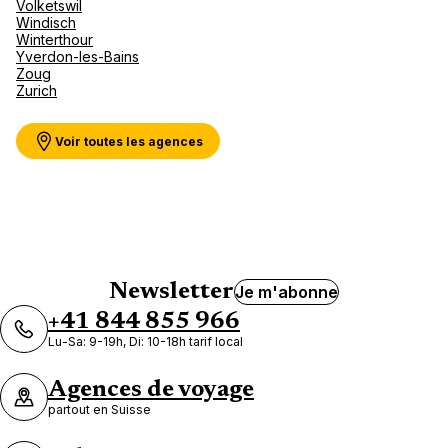
Volketswil
Windisch
Winterthour
Yverdon-les-Bains
Zoug
Zurich
Voir toutes les agences
Newsletter
Je m'abonne
+41 844 855 966
Lu-Sa: 9-19h, Di: 10-18h tarif local
Agences de voyage
partout en Suisse