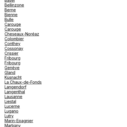
Basel
"La Poi
La Rosi
Bellinzone
Magna 
Berne
Valmore
Espagn
Bienne
Reizen De Lathauwer Club Med
Québec
Bulle
Corner
Carouge
Canad
Carouge
Gentse Steenweg 41 9300 Aalst
Cheseaux-Noréaz
Colombier
Fermé.
Ouvre demain à 09:00
Conthey
Cossonay
Crissier
Fribourg
Fribourg
Genève
Gland
Voir plus
Küsnacht
La Chaux-de-Fonds
Langendorf
Langenthal
Lausanne
Liestal
Lucerne
Lugano
Lutry
Marin-Epagnier
Martigny