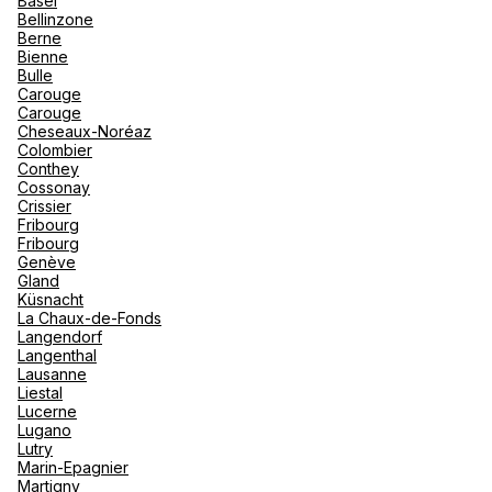
Basel
"La Poi
La Rosi
Bellinzone
Magna 
Berne
Valmore
Voir plus
Espagn
Bienne
Québec
Bulle
Carouge
Canad
Carouge
Cheseaux-Noréaz
Colombier
Conthey
Cossonay
Crissier
Fribourg
Fribourg
Genève
Gland
Küsnacht
La Chaux-de-Fonds
Langendorf
Langenthal
Lausanne
Liestal
Lucerne
Lugano
Lutry
Marin-Epagnier
Martigny