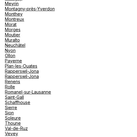
Meyrin
Montagny-près-Yverdon
Monthey
Montreux
Morat
Morges
Moutier
Muralto
Neuchâtel
Nyon
Ollon
Payerne
Plan-les-Ouates
Rapperswil-Jona
Rapperswil-Jona
Renens
Rolle
Romanel-sur-Lausanne
Saint-Gall
Schaffhouse
Sierre
Sion
Soleure
Thoune
Val-de-Ruz
Vevey