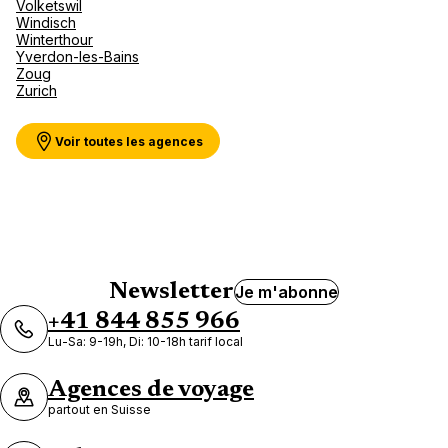
Volketswil
Windisch
Winterthour
Yverdon-les-Bains
Zoug
Zurich
Voir toutes les agences
Newsletter
Je m'abonne
+41 844 855 966
Lu-Sa: 9-19h, Di: 10-18h tarif local
Agences de voyage
partout en Suisse