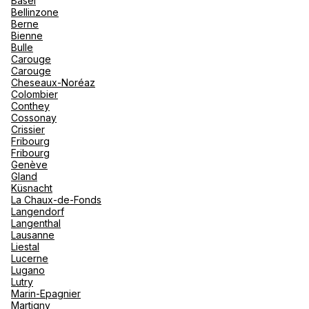
Basel
"La Poi
La Rosi
Bellinzone
Magna 
Berne
Valmore
Espagn
Bienne
Espace Club Med Bleu Voyages
Québec
Bulle
Écully corner
Carouge
Canad
Carouge
6-8 Avenue Du Bon Pasteur 69130 Ecully
Cheseaux-Noréaz
Colombier
Ferme bientôt
20:00 • Ouvre demain à 09:30
Conthey
Cossonay
Crissier
Fribourg
Fribourg
Genève
Gland
Küsnacht
Agence de Voyages Club Med
La Chaux-de-Fonds
Chambéry
Langendorf
Langenthal
1 Avenue Général De Gaulle 73000 Chambery
Lausanne
Liestal
Fermé.
Ouvre demain à 09:30
Lucerne
Lugano
Lutry
Rendez-vous
Marin-Epagnier
Martigny