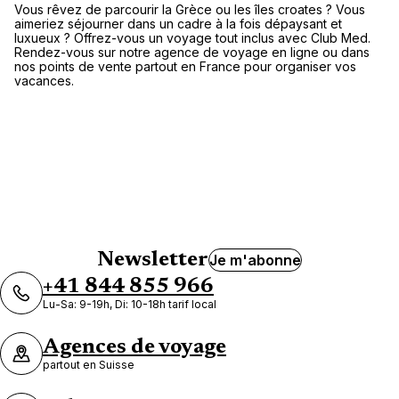
Vous rêvez de parcourir la Grèce ou les îles croates ? Vous
Havas voyages Thonon les Bains |
aimeriez séjourner dans un cadre à la fois dépaysant et
Espace Club Med
luxueux ? Offrez-vous un voyage tout inclus avec Club Med.
Rendez-vous sur notre agence de voyage en ligne ou dans
5 Rue Saint-Sébastien 74200 Thonon-Les-Bains
nos points de vente partout en France pour organiser vos
vacances.
Fermé.
Ouvre demain à 09:30
Agence de Voyages Club Med
Clermont Ferrand
5 Place De Jaude 63000 Clermont Ferrand
Newsletter
Je m'abonne
+41 844 855 966
Fermé.
Ouvre demain à 10:00
Lu-Sa: 9-19h, Di: 10-18h tarif local
Agences de voyage
partout en Suisse
Voir plus