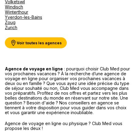
Volketswil
Windisch
Espace Club Med Havas Voyages
Winterthour
VALENCE
Yverdon-les-Bains
Zoug
19 Rue de l'Université 26000 Valence
Zurich
Fermé.
Ouvre demain à 09:30
Voir toutes les agences
Agence de voyage en ligne
: pourquoi choisir Club Med pour
Agence de Voyages Club Med
vos prochaines vacances ? À la recherche d’une agence de
voyage en ligne pour organiser vos prochaines vacances à
Annecy
deux ou en famille ? Que vous ayez une idée précise du type
de séjour souhaité ou non, Club Med vous accompagne dans
2 Rue de la Poste 74000 Annecy
vos préparatifs. Profitez de nos offres et partez vers les plus
belles destinations du monde en réservant sur notre site. Une
Fermé.
Ouvre demain à 10:00
question ? Besoin d'aide ? Nos conseillers en agence se
tiennent à votre disposition pour vous guider dans vos choix
et vous garantir une expérience inoubliable.
Rendez-vous
Agence de voyage en ligne ou physique ? Club Med vous
propose les deux !