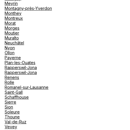
Meyrin
Montagny-près-Yverdon
Agence de Voyages Club Med
Monthey
Saint-Étienne
Montreux
Morat
Morges
10 Place Du Peuple 42000 Saint Etienne
Moutier
Muralto
Fermé.
Ouvre demain à 09:30
Neuchâtel
Nyon
Rendez-vous
Ollon
Payerne
Plan-les-Ouates
Rapperswil-Jona
Rapperswil-Jona
Agence de Voyages Club Med
Renens
Grenoble
Rolle
Romanel-sur-Lausanne
11 Place Victor Hugo 38000 Grenoble
Saint-Gall
Schaffhouse
Fermé.
Ouvre demain à 09:30
Sierre
Sion
Soleure
Thoune
Val-de-Ruz
Vevey