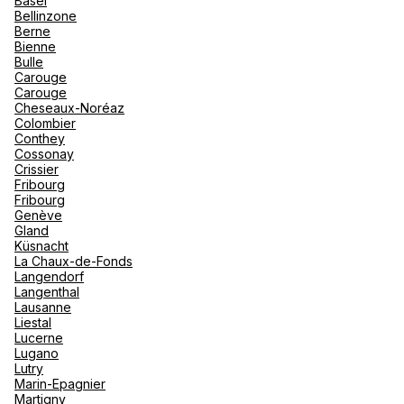
Basel
"La Poi
La Rosi
Bellinzone
Magna 
Berne
Valmore
Espagn
Bienne
Québec
Bulle
Agence de Voyages Club Med
Carouge
Canad
Lille
Carouge
Cheseaux-Noréaz
3 Bis Rue Basse 59800 Lille
Colombier
Conthey
Fermé.
Ouvre à 10:00
Cossonay
Crissier
Fribourg
Rendez-vous
Fribourg
Genève
Gland
Küsnacht
Voir plus
La Chaux-de-Fonds
Langendorf
Langenthal
Lausanne
Liestal
Lucerne
Lugano
Lutry
Marin-Epagnier
Martigny