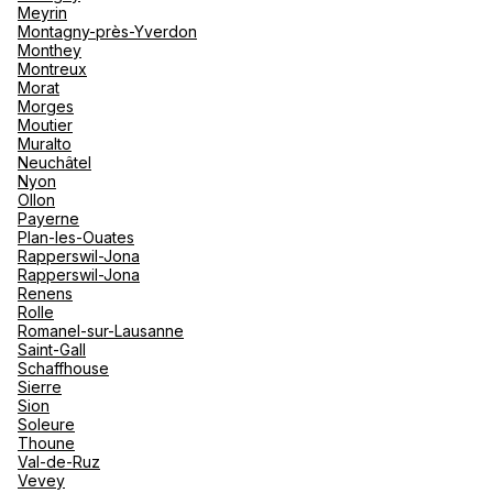
Meyrin
Montagny-près-Yverdon
Monthey
Montreux
Morat
Morges
Moutier
Muralto
Neuchâtel
Nyon
Ollon
Payerne
Plan-les-Ouates
Rapperswil-Jona
Rapperswil-Jona
Renens
Rolle
Romanel-sur-Lausanne
Saint-Gall
Schaffhouse
Sierre
Sion
Soleure
Thoune
Val-de-Ruz
Vevey