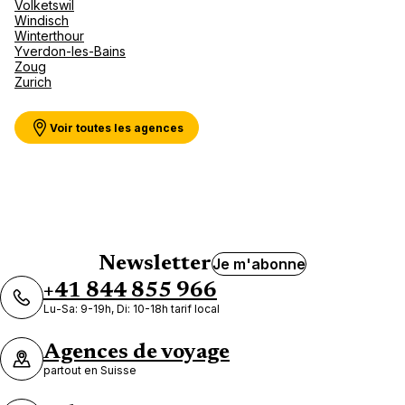
Volketswil
Windisch
Winterthour
Yverdon-les-Bains
Zoug
Zurich
Voir toutes les agences
Newsletter
Je m'abonne
+41 844 855 966
Lu-Sa: 9-19h, Di: 10-18h tarif local
Agences de voyage
partout en Suisse