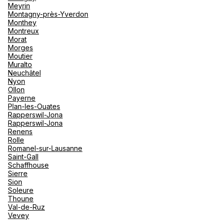
Meyrin
Montagny-près-Yverdon
Monthey
Montreux
Morat
Morges
Moutier
Muralto
Neuchâtel
Nyon
Ollon
Payerne
Plan-les-Ouates
Rapperswil-Jona
Rapperswil-Jona
Renens
Rolle
Romanel-sur-Lausanne
Saint-Gall
Schaffhouse
Sierre
Sion
Soleure
Thoune
Val-de-Ruz
Vevey