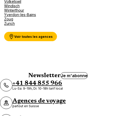
Volketswil
Windisch
Winterthour
Yverdon-les-Bains
Zoug
Zurich
Voir toutes les agences
Newsletter
Je m'abonne
+41 844 855 966
Lu-Sa: 9-19h, Di: 10-18h tarif local
Agences de voyage
partout en Suisse