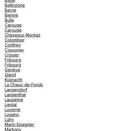
Basel
"La Poi
La Rosi
Bellinzone
Magna 
Berne
Valmore
Voir plus
Espagn
Bienne
Québec
Bulle
Carouge
Canad
Carouge
Cheseaux-Noréaz
Colombier
Conthey
Cossonay
Crissier
Fribourg
Fribourg
Genève
Gland
Küsnacht
La Chaux-de-Fonds
Langendorf
Langenthal
Lausanne
Liestal
Lucerne
Lugano
Lutry
Marin-Epagnier
Martigny