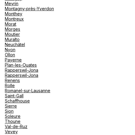
Meyrin
Montagny-près-Yverdon
Monthey
Montreux
Morat
Morges
Moutier
Muralto
Neuchâtel
Nyon
Ollon
Payerne
Plan-les-Ouates
Rapperswil-Jona
Rapperswil-Jona
Renens
Rolle
Romanel-sur-Lausanne
Saint-Gall
Schaffhouse
Sierre
Sion
Soleure
Thoune
Val-de-Ruz
Vevey