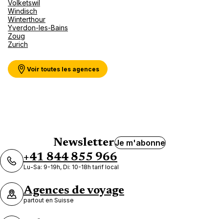
Volketswil
Windisch
Winterthour
Yverdon-les-Bains
Zoug
Zurich
Voir toutes les agences
Newsletter
Je m'abonne
+41 844 855 966
Lu-Sa: 9-19h, Di: 10-18h tarif local
Agences de voyage
partout en Suisse