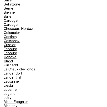
Basel
"La Poi
La Rosi
Bellinzone
Magna 
Berne
Valmore
Espagn
Bienne
Espace Club Med Havas Voyages
Québec
Bulle
Pau
Carouge
Canad
Carouge
16 Cr Bosquet 64000 Pau
Cheseaux-Noréaz
Colombier
Fermé.
Ouvre demain à 10:00
Conthey
Cossonay
Crissier
Fribourg
Fribourg
Genève
Gland
Voir plus
Küsnacht
La Chaux-de-Fonds
Langendorf
Langenthal
Lausanne
Liestal
Lucerne
Lugano
Lutry
Marin-Epagnier
Martigny