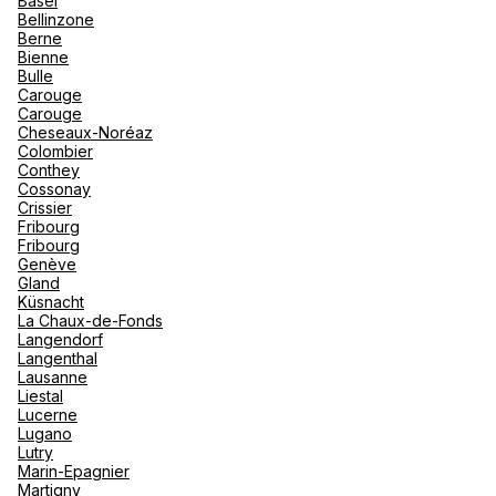
Basel
"La Poi
La Rosi
Bellinzone
Magna 
Berne
Valmore
Espagn
Bienne
Agence de Voyages Club Med
Québec
Bulle
Toulon
Carouge
Canad
Carouge
5 Rue Berthelot 83000 Toulon
Cheseaux-Noréaz
Colombier
Fermé.
Ouvre à 10:00
Conthey
Cossonay
Crissier
Rendez-vous
Fribourg
Fribourg
Genève
Gland
Küsnacht
Appartement Boutique Club
La Chaux-de-Fonds
Med Cannes
Langendorf
Langenthal
14 Rue Buttura 06400 Cannes
Lausanne
Liestal
Fermé.
Ouvre à 10:00
Lucerne
Lugano
Lutry
Rendez-vous
Marin-Epagnier
Martigny