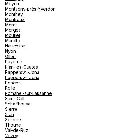
Meyrin
Montagny-près-Yverdon
Agence de Voyages Club Med Aix-
Monthey
en-Provence
Montreux
Morat
Morges
28 Cours Mirabeau 13100 Aix En Provence
Moutier
Muralto
Fermé.
Ouvre à 10:00
Neuchâtel
Nyon
Rendez-vous
Ollon
Payerne
Plan-les-Ouates
Rapperswil-Jona
Rapperswil-Jona
Agence de Voyages Club Med
Renens
Marseille
Rolle
Romanel-sur-Lausanne
493 Rue Paradis 13008 Marseille
Saint-Gall
Schaffhouse
Fermé.
Ouvre à 10:00
Sierre
Sion
Soleure
Rendez-vous
Thoune
Val-de-Ruz
Vevey