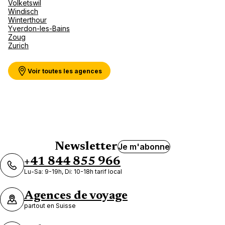
Volketswil
Windisch
Agence de Voyages Club Med
Winterthour
Nice
Yverdon-les-Bains
Zoug
1 Place Magenta, Immeuble Le Quercy, 1er étage - à
Zurich
côté de CHANEL cosmétiques 06000 Nice
Fermé.
Ouvre à 10:00
Voir toutes les agences
Rendez-vous
Voir plus
Newsletter
Je m'abonne
+41 844 855 966
Lu-Sa: 9-19h, Di: 10-18h tarif local
Agences de voyage
partout en Suisse