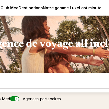
lub Med - Resorts & vacances All Inclusive Premium
 Club Med
Destinations
Notre gamme Luxe
Last minute
ence de voyage all inc
b Med
Agences partenaires