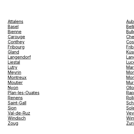
Attalens
Aub
Basel
Bel
Bienne
Bull
Carouge
Che
Conthey
Cos
Fribourg
Fri
Gland
Küs
Langendorf
Lan
Liestal
Luc
Lutry
Mar
Meyrin
Mon
Montreux
Mor
Moutier
Mur
Nyon
Oll
Plan-les-Ouates
Rap
Renens
Rol
Saint-Gall
Sch
Sion
Sol
Val-de-Ruz
Ve
Windisch
Win
Zoug
Zur