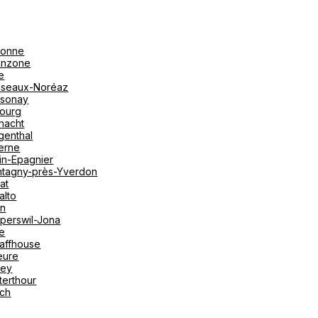
onne
linzone
e
seaux-Noréaz
sonay
bourg
nacht
genthal
erne
in-Epagnier
tagny-près-Yverdon
at
alto
on
perswil-Jona
le
affhouse
eure
vey
terthour
ich