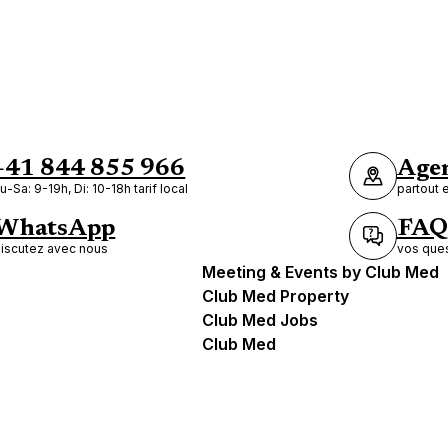
+41 844 855 966
Agen
u-Sa: 9-19h, Di: 10-18h tarif local
partout 
WhatsApp
FAQ
iscutez avec nous
vos ques
Meeting & Events by Club Med
Club Med Property
Club Med Jobs
Club Med