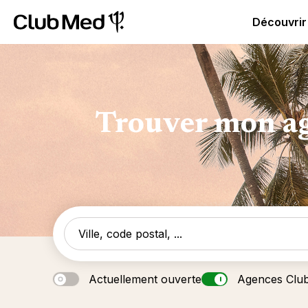
Club Med - Resorts & vacances All Inclusive Premium
C
Découvrir
Trouver mon ag
Actuellement ouverte
Agences Clu