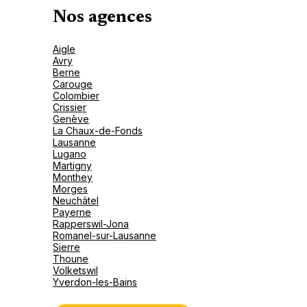
Nos agences
Aigle
Avry
Berne
Carouge
Colombier
Crissier
Genève
La Chaux-de-Fonds
Lausanne
Lugano
Martigny
Monthey
Morges
Neuchâtel
Payerne
Rapperswil-Jona
Romanel-sur-Lausanne
Sierre
Thoune
Volketswil
Yverdon-les-Bains