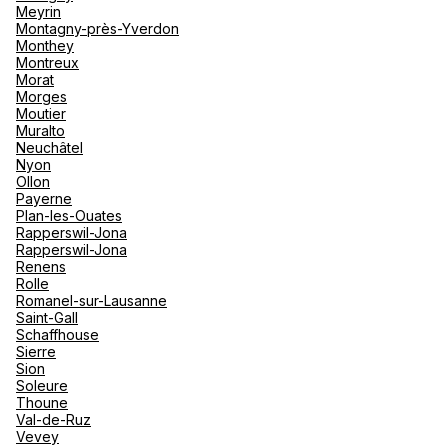
Meyrin
Montagny-près-Yverdon
Monthey
Montreux
Morat
Morges
Moutier
Muralto
Neuchâtel
Nyon
Ollon
Payerne
Plan-les-Ouates
Rapperswil-Jona
Rapperswil-Jona
Renens
Rolle
Romanel-sur-Lausanne
Saint-Gall
Schaffhouse
Sierre
Sion
Soleure
Thoune
Val-de-Ruz
Vevey