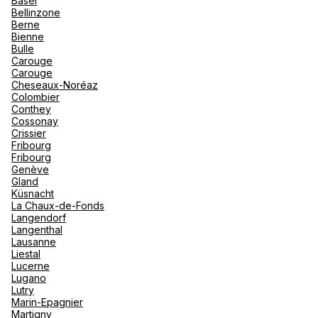
Basel
"La Poi
La Rosi
Bellinzone
Magna 
Berne
Valmore
Voir plus
Espagn
Bienne
Québec
Bulle
Carouge
Canad
Carouge
Cheseaux-Noréaz
Colombier
Conthey
Cossonay
Crissier
Fribourg
Fribourg
Genève
Gland
Küsnacht
La Chaux-de-Fonds
Langendorf
Langenthal
Lausanne
Liestal
Lucerne
Lugano
Lutry
Marin-Epagnier
Martigny