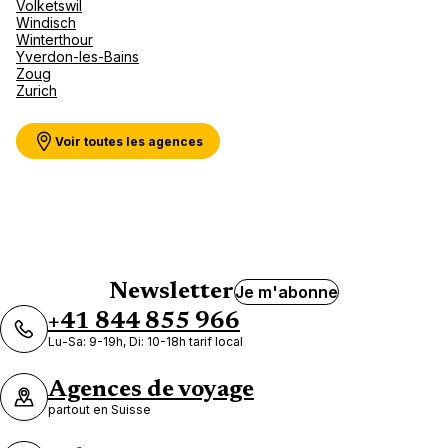
Volketswil
Windisch
Winterthour
Yverdon-les-Bains
Zoug
Zurich
Voir toutes les agences
Newsletter
Je m'abonne
+41 844 855 966
Lu-Sa: 9-19h, Di: 10-18h tarif local
Agences de voyage
partout en Suisse