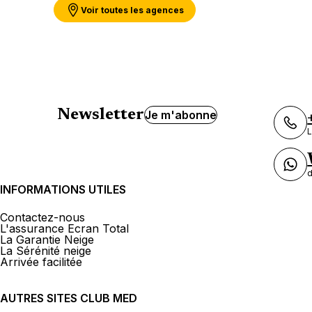
Ouvert
de 08:30 à 18:00
Voir toutes les agences
Plus d'info
021 962 70 00
Newsletter
Je m'abonne
L
d
INFORMATIONS UTILES
Contactez-nous
L'assurance Ecran Total
La Garantie Neige
La Sérénité neige
Arrivée facilitée
AUTRES SITES CLUB MED