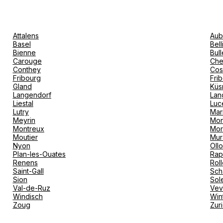
Itinéraire
Attalens
Aub
Basel
Bel
Bienne
Bull
Carouge
Che
Conthey
Cos
Fribourg
Fri
Gland
Küs
Langendorf
Lan
Liestal
Luc
Lutry
Mar
Meyrin
Mon
Montreux
Mor
Itinéraire
Moutier
Mur
Nyon
Oll
Plan-les-Ouates
Rap
Renens
Rol
Saint-Gall
Sch
Sion
Sol
Val-de-Ruz
Ve
Windisch
Win
Zoug
Zur