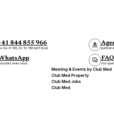
Itinéraire
+41 844 855 966
Agen
u-Sa: 9-19h, Di: 10-18h tarif local
partout 
WhatsApp
FAQ
iscutez avec nous
vos ques
Meeting & Events by Club Med
Club Med Property
Club Med Jobs
Club Med