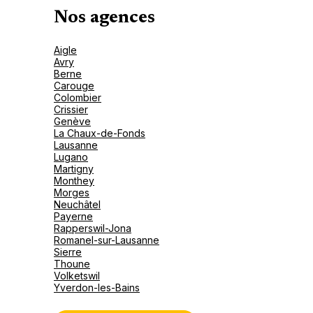
Ouvert
de 08:30 à 12:30, de 13:30 à 18:00
Nos agences
Plus d'info
021 925 36 10
Aigle
Avry
Berne
Carouge
Colombier
Hotelplan Vevey
Crissier
Genève
17 Avenue General Guisan 1800 Vevey
La Chaux-de-Fonds
Lausanne
Lugano
Ouvert
de 08:30 à 18:30
Martigny
Monthey
Plus d'info
021 925 38 70
Morges
Neuchâtel
Payerne
Rapperswil-Jona
Romanel-sur-Lausanne
Sierre
Montreux Voyages
Thoune
Volketswil
Yverdon-les-Bains
43 Avenue Des Alpes 1820 Montreux