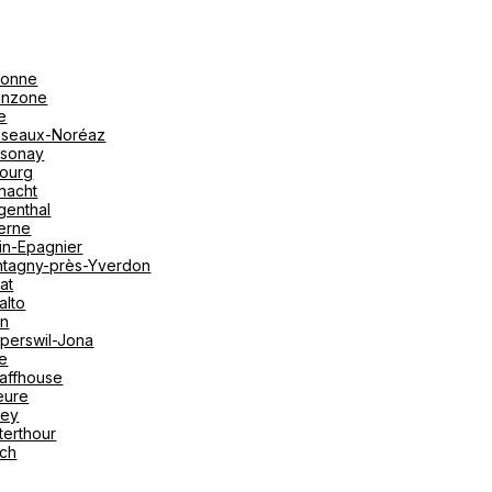
onne
linzone
e
seaux-Noréaz
sonay
bourg
nacht
genthal
erne
in-Epagnier
tagny-près-Yverdon
at
alto
on
perswil-Jona
le
affhouse
eure
vey
terthour
ich