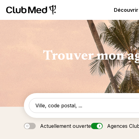
Club Med - Resorts & vacances All Inclusive Premium
C
Découvrir
Trouver mon ag
Actuellement ouverte
Agences Clu