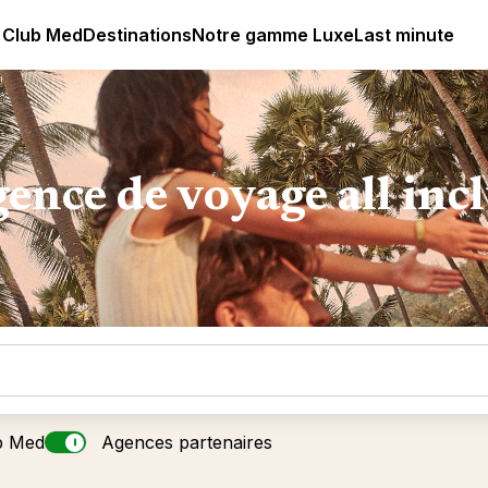
lub Med - Resorts & vacances All Inclusive Premium
 Club Med
Destinations
Notre gamme Luxe
Last minute
ence de voyage all inc
b Med
Agences partenaires