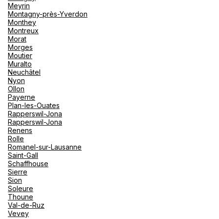
Meyrin
Montagny-près-Yverdon
Monthey
Travel One SA
Montreux
Morat
Morges
Rte de Divonne 44, 4eme étage 1260 Nyon
Moutier
Muralto
Fermé.
Ouvre le 10 août à 09:00
Neuchâtel
Nyon
Ollon
Payerne
Plan-les-Ouates
Rapperswil-Jona
Rapperswil-Jona
Renens
Hotelplan Rolle
Rolle
Romanel-sur-Lausanne
48 Grand Rue 1180 Rolle
Saint-Gall
Schaffhouse
Fermé.
Ouvre demain à 10:00
Sierre
Sion
Soleure
Thoune
Val-de-Ruz
Vevey