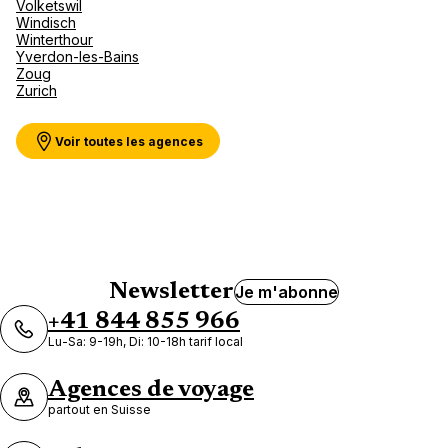
Volketswil
Voir plus
Windisch
Winterthour
Yverdon-les-Bains
Zoug
Zurich
Voir toutes les agences
Newsletter
Je m'abonne
+41 844 855 966
Lu-Sa: 9-19h, Di: 10-18h tarif local
Agences de voyage
partout en Suisse