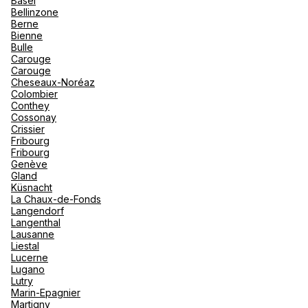
Basel
"La Poi
La Rosi
Bellinzone
Magna 
Berne
Valmore
Espagn
Bienne
Kuoni Voyages DERTOUR Suisse
Québec
Bulle
AG Nyon
Carouge
Canad
Carouge
11 Place Saint Martin 1260 Nyon
Cheseaux-Noréaz
Colombier
Fermé.
Ouvre le 10 août à 09:00
Conthey
Cossonay
Crissier
Fribourg
Fribourg
Genève
Gland
Küsnacht
Hotelplan Nyon
La Chaux-de-Fonds
Langendorf
Langenthal
4 Rue De La Morache 1260 Nyon
Lausanne
Liestal
Fermé.
Ouvre demain à 10:00
Lucerne
Lugano
Lutry
Marin-Epagnier
Martigny