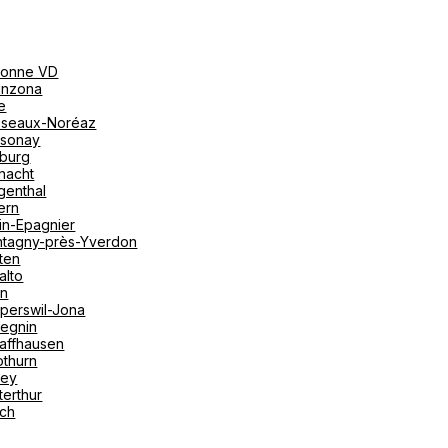
onne VD
linzona
e
seaux-Noréaz
sonay
iburg
nacht
genthal
ern
in-Epagnier
tagny-près-Yverdon
ten
alto
on
perswil-Jona
tegnin
affhausen
othurn
vey
terthur
ich