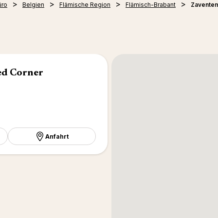
üro
Belgien
Flämische Region
Flämisch-Brabant
Zavente
ed Corner
Anfahrt