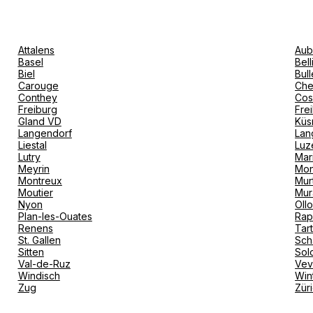
Attalens
Aub
Basel
Bel
Biel
Bull
Carouge
Che
Conthey
Cos
Freiburg
Fre
Gland VD
Küs
Langendorf
Lan
Liestal
Luz
Lutry
Mar
Meyrin
Mon
Montreux
Mur
Moutier
Mur
Nyon
Oll
Plan-les-Ouates
Rap
Renens
Tar
St. Gallen
Sch
Sitten
Sol
Val-de-Ruz
Ve
Windisch
Win
Zug
Zür