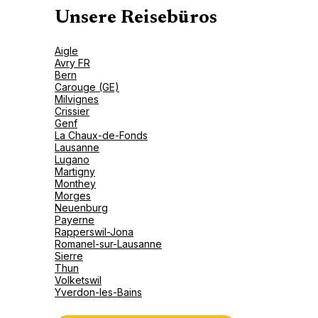
Unsere Reisebüros
Aigle
Avry FR
Bern
Carouge (GE)
Milvignes
Crissier
Genf
La Chaux-de-Fonds
Lausanne
Lugano
Martigny
Monthey
Morges
Neuenburg
Payerne
Rapperswil-Jona
Romanel-sur-Lausanne
Sierre
Thun
Volketswil
Yverdon-les-Bains