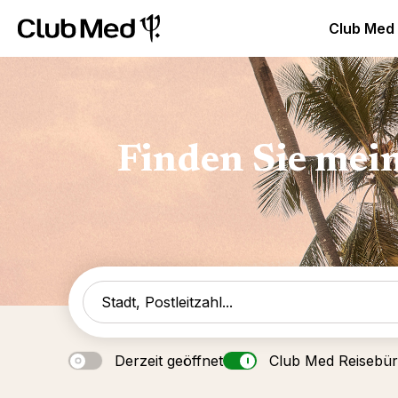
Club Med Luxus All Inclusive Resorts & Ferien
Club Med 
Club Med
Finden Sie mei
Derzeit geöffnet
Club Med Reisebü