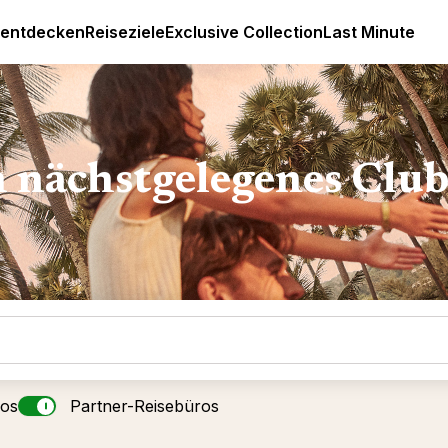
Luxus All Inclusive Resorts & Ferien
 entdecken
Reiseziele
Exclusive Collection
Last Minute
n nächstgelegenes Clu
ros
Partner-Reisebüros