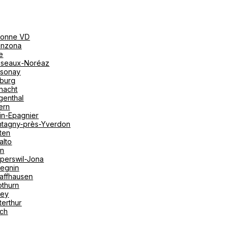
onne VD
linzona
e
seaux-Noréaz
sonay
iburg
nacht
genthal
ern
in-Epagnier
tagny-près-Yverdon
ten
alto
on
perswil-Jona
tegnin
affhausen
othurn
vey
terthur
ich