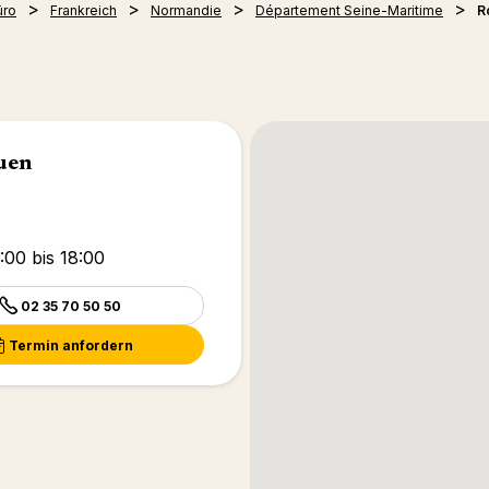
üro
Frankreich
Normandie
Département Seine-Maritime
R
uen
:00 bis 18:00
02 35 70 50 50
Termin anfordern