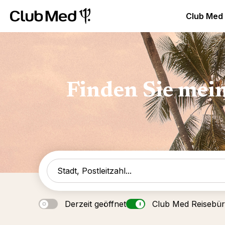
Club Med Luxus All Inclusive Resorts & Ferien
Club Med 
Club Med
Finden Sie mei
Derzeit geöffnet
Club Med Reisebü