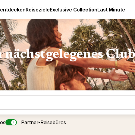
Luxus All Inclusive Resorts & Ferien
 entdecken
Reiseziele
Exclusive Collection
Last Minute
n nächstgelegenes Clu
ros
Partner-Reisebüros