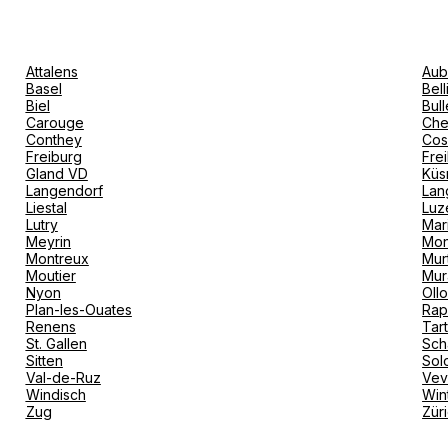
Attalens
Aub
Basel
Bel
Biel
Bull
Carouge
Che
Conthey
Cos
Freiburg
Fre
Gland VD
Küs
Langendorf
Lan
Liestal
Luz
Lutry
Mar
Meyrin
Mon
Montreux
Mur
Moutier
Mur
Nyon
Oll
Plan-les-Ouates
Rap
Renens
Tar
St. Gallen
Sch
Sitten
Sol
Val-de-Ruz
Ve
Windisch
Win
Zug
Zür