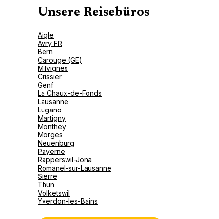
Unsere Reisebüros
Aigle
Avry FR
Bern
Carouge (GE)
Milvignes
Crissier
Genf
La Chaux-de-Fonds
Lausanne
Lugano
Martigny
Monthey
Morges
Neuenburg
Payerne
Rapperswil-Jona
Romanel-sur-Lausanne
Sierre
Thun
Volketswil
Yverdon-les-Bains